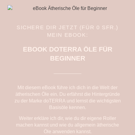
SICHERE DIR JETZT (FÜR 0 SFR.)
MEIN EBOOK:
EBOOK DOTERRA ÖLE FÜR
BEGINNER
Mit diesem eBook führe ich dich in die Welt der
ätherischen Öle ein. Du erfährst die Hintergründe
zu der Marke doTERRA und lernst die wichtigsten
Basisöle kennen.
Weiter erkläre ich dir, wie du dir eigene Roller
machen kannst und wie du allgemein ätherische
Öle anwenden kannst.