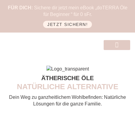
FÜR DICH:
Sichere dir jetzt mein eBook „doTERRA Öle
für Beginner “ für 0 sFr.
JETZT SICHERN!
ÄTHERISCHE ÖLE
NATÜRLICHE ALTERNATIVE
Dein Weg zu ganzheitlichem Wohlbefinden: Natürliche
Lösungen für die ganze Familie.